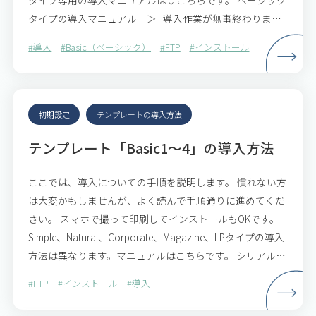
タイプ専用の導入マニュアルは↓こちらです。 ベーシック
タイプの導入マニュアル ＞ 導入作業が無事終わりまし
たら、続けてサイト制作へと…
#導入
#Basic（ベーシック）
#FTP
#インストール
初期設定
テンプレートの導入方法
テンプレート「Basic1～4」の導入方法
ここでは、導入についての手順を説明します。 慣れない方
は大変かもしませんが、よく読んで手順通りに進めてくだ
さい。 スマホで撮って印刷してインストールもOKです。
Simple、Natural、Corporate、Magazine、LPタイプの導入
方法は異なります。マニュアルはこちらです。 シリアルコ
ードについて テンプ…
#FTP
#インストール
#導入