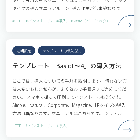
タイプ専用の導入マニュアルは↓こちらです。 ベーシック
タイプの導入マニュアル ＞ 導入作業が無事終わりまし
たら、続けてサイト制作へと…
#FTP
#インストール
#導入
#Basic（ベーシック）
初期設定
テンプレートの導入方法
テンプレート「Basic1～4」の導入方法
ここでは、導入についての手順を説明します。 慣れない方
は大変かもしませんが、よく読んで手順通りに進めてくだ
さい。 スマホで撮って印刷してインストールもOKです。
Simple、Natural、Corporate、Magazine、LPタイプの導入
方法は異なります。マニュアルはこちらです。 シリアルコ
ードについて テンプ…
#FTP
#インストール
#導入